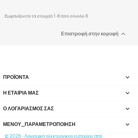
Εμφανίζονται τα στοιχεία 1-8 από σύνολο 8
Επιστροφή στην κορυφή

ΠΡΟΪΌΝΤΑ

Η ΕΤΑΙΡΊΑ ΜΑΣ

Ο ΛΟΓΑΡΙΑΣΜΌΣ ΣΑΣ

ΜΕΝΟΎ_ΠΑΡΑΜΕΤΡΟΠΟΊΗΣΗ
keyboard_arrow_down
© 2026 -Λογισμικό ηλεκτρονικού εμπορίου από