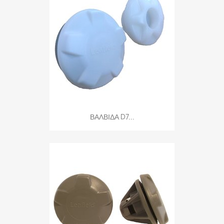
ΒΑΛΒΙΔΑ D7...