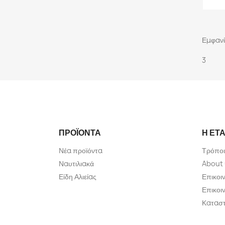
Εμφανί
3
ΠΡΟΪΌΝΤΑ
Η ΕΤΑ
Νέα προϊόντα
Τρόποι
Ναυτιλιακά
About
Είδη Αλιείας
Επικοι
Επικοι
Κατασ