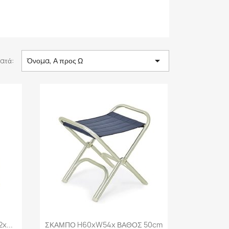

ατά:
Όνομα, Α προς Ω
Γρήγορη προβολή

x...
ΣΚΑΜΠΟ H60xW54x ΒΑΘΟΣ 50cm