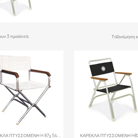
υν 3 προϊόντα.
Ταξινόμηση κ
Γρήγορη προβολή
Γρήγορη προβολή


ΚΛΑ ΠΤΥΣΣΟΜΕΝΗ H 87χ 54...
ΚΑΡΕΚΛΑ ΠΤΥΣΣΟΜΕΝΗ H82