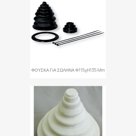
ΦΟΥΣΚΑ ΓΙΑ ΣΩΛΗΝΑ Φ115χΗ135 Mm