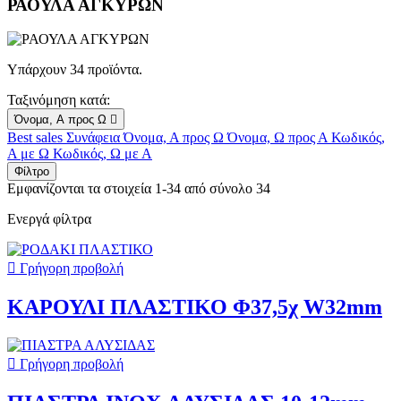
ΡΑΟΥΛΑ ΑΓΚΥΡΩΝ
Υπάρχουν 34 προϊόντα.
Ταξινόμηση κατά:
Όνομα, Α προς Ω

Best sales
Συνάφεια
Όνομα, Α προς Ω
Όνομα, Ω προς Α
Κωδικός,
Α με Ω
Κωδικός, Ω με Α
Φίλτρο
Εμφανίζονται τα στοιχεία 1-34 από σύνολο 34
Ενεργά φίλτρα

Γρήγορη προβολή
ΚΑΡΟΥΛΙ ΠΛΑΣΤΙΚΟ Φ37,5χ W32mm

Γρήγορη προβολή