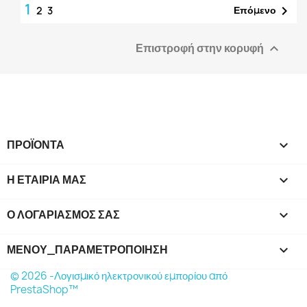
1

Επόμενο
2
3
Επιστροφή στην κορυφή

ΠΡΟΪΌΝΤΑ

Η ΕΤΑΙΡΊΑ ΜΑΣ

Ο ΛΟΓΑΡΙΑΣΜΌΣ ΣΑΣ

ΜΕΝΟΎ_ΠΑΡΑΜΕΤΡΟΠΟΊΗΣΗ
keyboard_arrow_down
© 2026 -Λογισμικό ηλεκτρονικού εμπορίου από
PrestaShop™